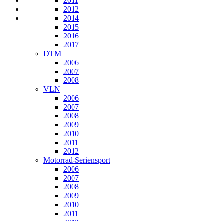
2011
2012
2014
2015
2016
2017
DTM
2006
2007
2008
VLN
2006
2007
2008
2009
2010
2011
2012
Motorrad-Seriensport
2006
2007
2008
2009
2010
2011